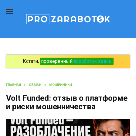
Перейти
к
содержанию
Кстати,
проверенный
заработок здесь!
ГЛАВНАЯ
»
ОБМАН
»
МОШЕННИКИ
Volt Funded: отзыв о платформе
и риски мошенничества