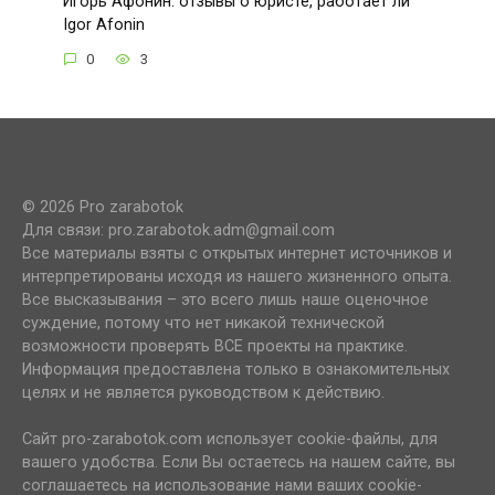
Игорь Афонин: отзывы о юристе, работает ли
Igor Afonin
0
3
© 2026 Pro zarabotok
Для связи: pro.zarabotok.adm@gmail.com
Все материалы взяты с открытых интернет источников и
интерпретированы исходя из нашего жизненного опыта.
Все высказывания – это всего лишь наше оценочное
суждение, потому что нет никакой технической
возможности проверять ВСЕ проекты на практике.
Информация предоставлена только в ознакомительных
целях и не является руководством к действию.
Сайт pro-zarabotok.com использует cookie-файлы, для
вашего удобства. Если Вы остаетесь на нашем сайте, вы
соглашаетесь на использование нами ваших cookie-