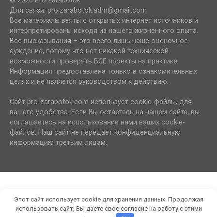
© 2026 Pro zarabotok
Для связи: pro.zarabotok.adm@gmail.com
Все материалы взяты с открытых интернет источников и
интерпретированы исходя из нашего жизненного опыта.
Все высказывания – это всего лишь наше оценочное
суждение, потому что нет никакой технической
возможности проверять ВСЕ проекты на практике.
Информация предоставлена только в ознакомительных
целях и не является руководством к действию.
Сайт pro-zarabotok.com использует cookie-файлы, для
вашего удобства. Если Вы остаетесь на нашем сайте, вы
соглашаетесь на использование нами ваших cookie-
файлов. Наш сайт не передает конфиденциальную
информацию третьим лицам.
Этот сайт использует cookie для хранения данных. Продолжая
использовать сайт, Вы даете свое согласие на работу с этими