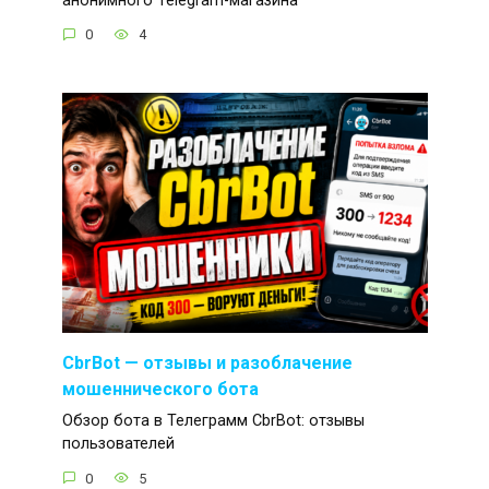
анонимного Telegram-магазина
0
4
CbrBot — отзывы и разоблачение
мошеннического бота
Обзор бота в Телеграмм CbrBot: отзывы
пользователей
0
5