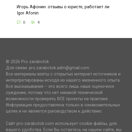
Игорь Афонин: отзывы о юристе, работает ли
Igor Afonin
0
4
© 2026 Pro zarabotok
Для связи: pro.zarabotok.adm@gmail.com
Все материалы взяты с открытых интернет источников и
интерпретированы исходя из нашего жизненного опыта.
Все высказывания – это всего лишь наше оценочное
суждение, потому что нет никакой технической
возможности проверять ВСЕ проекты на практике.
Информация предоставлена только в ознакомительных
целях и не является руководством к действию.
Сайт pro-zarabotok.com использует cookie-файлы, для
вашего удобства. Если Вы остаетесь на нашем сайте, вы