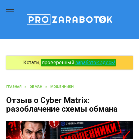
Перейти
к
содержанию
Кстати,
проверенный
заработок здесь!
ГЛАВНАЯ
»
ОБМАН
»
МОШЕННИКИ
Отзыв о Cyber Matrix:
разоблачение схемы обмана