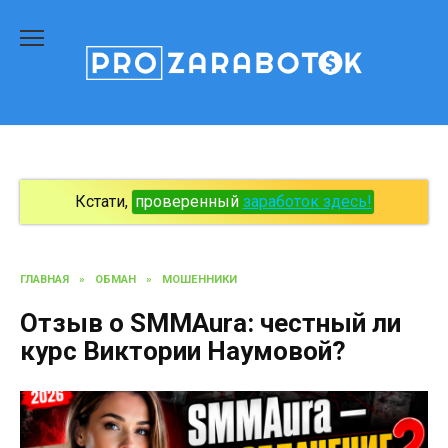
Перейти
к
содержанию
Кстати,
проверенный
заработок здесь!
ГЛАВНАЯ
»
ОБМАН
»
МОШЕННИКИ
Отзыв о SMMAura: честный ли
курс Виктории Наумовой?