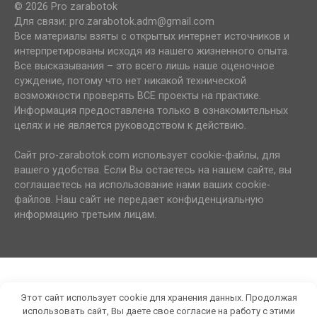
© 2026 Pro zarabotok
Для связи: pro.zarabotok.adm@gmail.com
Все материалы взяты с открытых интернет источников и
интерпретированы исходя из нашего жизненного опыта.
Все высказывания – это всего лишь наше оценочное
суждение, потому что нет никакой технической
возможности проверять ВСЕ проекты на практике.
Информация предоставлена только в ознакомительных
целях и не является руководством к действию.
Сайт pro-zarabotok.com использует cookie-файлы, для
вашего удобства. Если Вы остаетесь на нашем сайте, вы
соглашаетесь на использование нами ваших cookie-
файлов. Наш сайт не передает конфиденциальную
информацию третьим лицам.
Этот сайт использует cookie для хранения данных. Продолжая
использовать сайт, Вы даете свое согласие на работу с этими