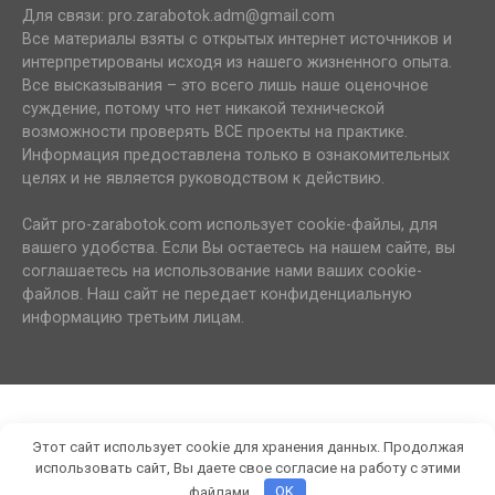
Для связи: pro.zarabotok.adm@gmail.com
Все материалы взяты с открытых интернет источников и
интерпретированы исходя из нашего жизненного опыта.
Все высказывания – это всего лишь наше оценочное
суждение, потому что нет никакой технической
возможности проверять ВСЕ проекты на практике.
Информация предоставлена только в ознакомительных
целях и не является руководством к действию.
Сайт pro-zarabotok.com использует cookie-файлы, для
вашего удобства. Если Вы остаетесь на нашем сайте, вы
соглашаетесь на использование нами ваших cookie-
файлов. Наш сайт не передает конфиденциальную
информацию третьим лицам.
Этот сайт использует cookie для хранения данных. Продолжая
использовать сайт, Вы даете свое согласие на работу с этими
файлами.
OK