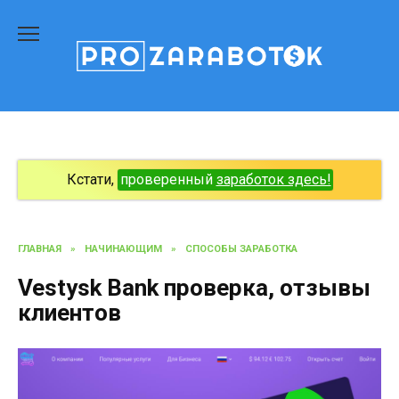
Перейти
к
содержанию
Кстати,
проверенный
заработок здесь!
ГЛАВНАЯ
»
НАЧИНАЮЩИМ
»
СПОСОБЫ ЗАРАБОТКА
Vestysk Bank проверка, отзывы
клиентов