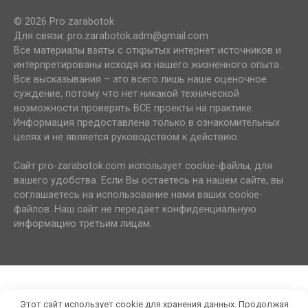
© 2026 Pro zarabotok
Для связи: pro.zarabotok.adm@gmail.com
Все материалы взяты с открытых интернет источников и
интерпретированы исходя из нашего жизненного опыта.
Все высказывания – это всего лишь наше оценочное
суждение, потому что нет никакой технической
возможности проверять ВСЕ проекты на практике.
Информация предоставлена только в ознакомительных
целях и не является руководством к действию.
Сайт pro-zarabotok.com использует cookie-файлы, для
вашего удобства. Если Вы остаетесь на нашем сайте, вы
соглашаетесь на использование нами ваших cookie-
файлов. Наш сайт не передает конфиденциальную
информацию третьим лицам.
Этот сайт использует cookie для хранения данных. Продолжая