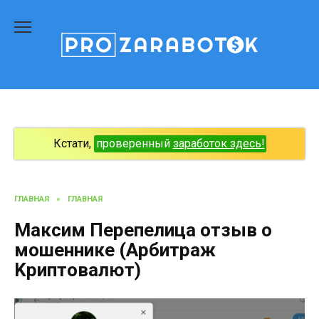
Перейти
к
содержанию
Кстати,
проверенный
заработок здесь!
ГЛАВНАЯ
»
ГЛАВНАЯ
Мaксим Пеpепелица отзыв о
мошеннике (Арбитраж
Kpиптoвaлют)