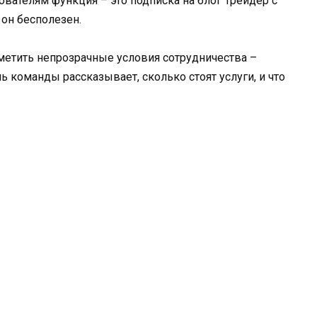
ователям функция – это подписка на блог Трейдер с
 он бесполезен.
метить непрозрачные условия сотрудничества –
 команды рассказывает, сколько стоят услуги, и что