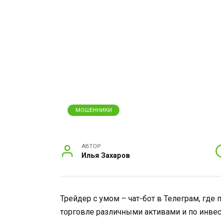
МОШЕННИКИ
АВТОР
Илья Захаров
Трейдер с умом – чат-бот в Телеграм, гд
торговле различными активами и по инве