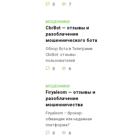
0
7
МОШЕННИКИ
CbrBot — отзывы и
разоблачение
мошеннического бота
Обзор бота в Телеграмм
CbrBot: отзывы
пользователей
0
6
МОШЕННИКИ
Firyaleom — отзывы и
разоблачение
мошенничества
Firyaleom – брокер-
обманщик или надежная
платформа?
0
6