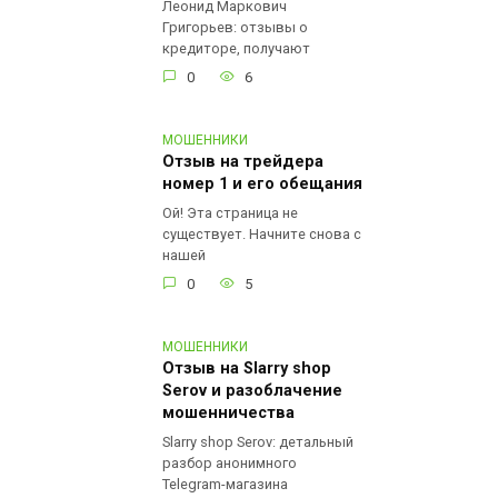
Леонид Маркович
Григорьев: отзывы о
кредиторе, получают
0
6
МОШЕННИКИ
Отзыв на трейдера
номер 1 и его обещания
Ой! Эта страница не
существует. Начните снова с
нашей
0
5
МОШЕННИКИ
Отзыв на Slarry shop
Serov и разоблачение
мошенничества
Slarry shop Serov: детальный
разбор анонимного
Telegram-магазина