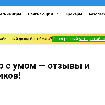
еские игры
Начинающим
Брокеры
Безопас
табильный доход без обмана?
Проверенный
метод заработ
р с умом — отзывы и
иков!