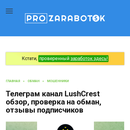
Перейти
к
содержанию
Кстати,
проверенный
заработок здесь!
ГЛАВНАЯ
»
ОБМАН
»
МОШЕННИКИ
Телеграм канал LushCrest
обзор, проверка на обман,
отзывы подписчиков