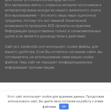
Все материалы взяты с открытых интернет источников и
интерпретированы исходя из нашего жизненного опыта.
Все высказывания – это всего лишь наше оценочное
суждение, потому что нет никакой технической
возможности проверять ВСЕ проекты на практике.
Информация предоставлена только в ознакомительных
целях и не является руководством к действию.
Сайт pro-zarabotok.com использует cookie-файлы, для
вашего удобства. Если Вы остаетесь на нашем сайте, вы
соглашаетесь на использование нами ваших cookie-
файлов. Наш сайт не передает конфиденциальную
информацию третьим лицам.
Этот сайт использует cookie для хранения данных. Продолжая
использовать сайт, Вы даете свое согласие на работу с этими
файлами.
OK