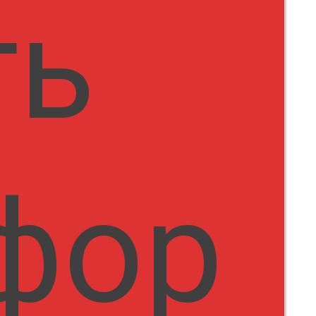
ть
фор