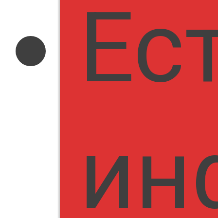
Ес
ин