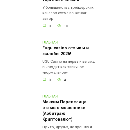
торговые сессии
У большинства трейдерских
каналов схема понятная:
автор
0
10
ГЛАВНАЯ
Fugu casino отзывы и
жалобы 2026!
UGU Casino на первый взгляд
выглядит как типичное
«нормальное»
0
41
ГЛАВНАЯ
Мaксим Пеpепелица
отзыв о мошеннике
(Арбитраж
Kpиптoвaлют)
Ну что, друзья, не прошло и