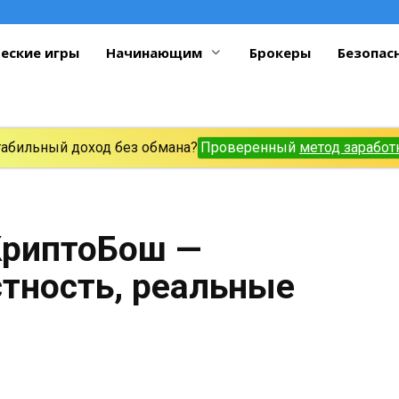
еские игры
Начинающим
Брокеры
Безопас
табильный доход без обмана?
Проверенный
метод заработ
КриптоБош —
стность, реальные