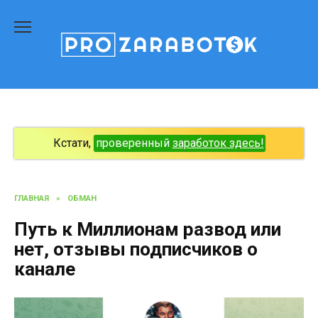
Перейти
к
содержанию
Кстати,
проверенный
заработок здесь!
ГЛАВНАЯ
»
ОБМАН
Путь к Миллионам развод или
нет, отзывы подписчиков о
канале