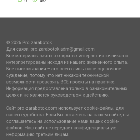
0
452
© 2026 Pro zarabotok
Для связи: pro.zarabotok.adm@gmail.com
Все материалы взяты с открытых интернет источников и
интерпретированы исходя из нашего жизненного опыта.
Все высказывания – это всего лишь наше оценочное
суждение, потому что нет никакой технической
возможности проверять ВСЕ проекты на практике.
Информация предоставлена только в ознакомительных
целях и не является руководством к действию.
Сайт pro-zarabotok.com использует cookie-файлы, для
вашего удобства. Если Вы остаетесь на нашем сайте, вы
соглашаетесь на использование нами ваших cookie-
файлов. Наш сайт не передает конфиденциальную
информацию третьим лицам.