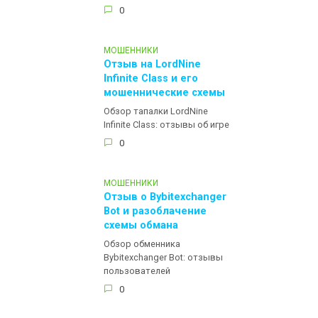
0
МОШЕННИКИ
Отзыв на LordNine
Infinite Class и его
мошеннические схемы
Обзор тапалки LordNine
Infinite Class: отзывы об игре
0
МОШЕННИКИ
Отзыв о Bybitexchanger
Bot и разоблачение
схемы обмана
Обзор обменника
Bybitexchanger Bot: отзывы
пользователей
0