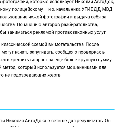
то фотографии, которые использует Николай АвтоДок,
ному полицейскому – и.о. начальника УГИБДД МВД
спользование чужой фотографии и выдача себя за
чества. По мнению авторов разбирательства,
 бы заниматься рекламой противозаконных услуг.
с классической схемой вымогательства. После
 могут начать запугивать, сообщая о проверках в
агать «решить вопрос» за еще более крупную сумму
ый метод, который используется мошенниками для
го не подозревающих жертв.
и Николая АвтоДока в сети не дал результатов. Он