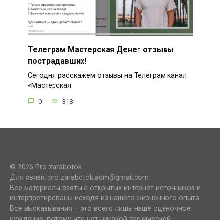
Телеграм Мастерская Денег отзывы
пострадавших!
Сегодня расскажем отзывы на Телеграм канал
«Мастерская
0
318
© 2026 Pro zarabotok
Для связи: pro.zarabotok.adm@gmail.com
Все материалы взяты с открытых интернет источников и
интерпретированы исходя из нашего жизненного опыта.
Все высказывания – это всего лишь наше оценочное
суждение, потому что нет никакой технической