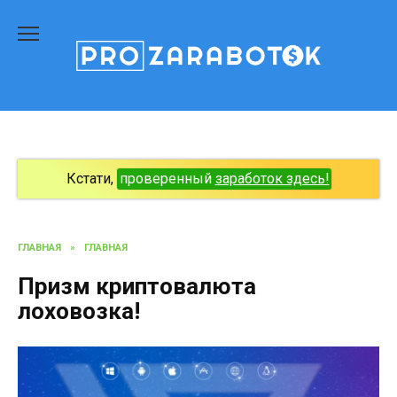
Перейти
к
содержанию
Кстати,
проверенный
заработок здесь!
ГЛАВНАЯ
»
ГЛАВНАЯ
Призм криптовалюта
лоховозка!