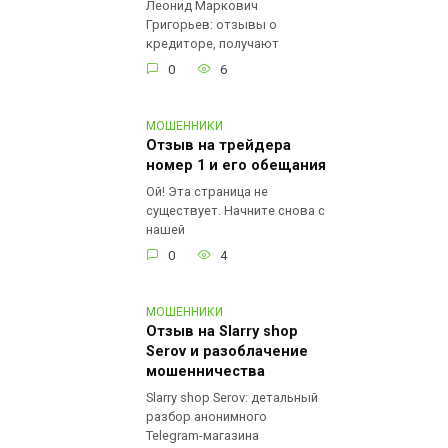
Леонид Маркович
Григорьев: отзывы о
кредиторе, получают
0
6
МОШЕННИКИ
Отзыв на трейдера
номер 1 и его обещания
Ой! Эта страница не
существует. Начните снова с
нашей
0
4
МОШЕННИКИ
Отзыв на Slarry shop
Serov и разоблачение
мошенничества
Slarry shop Serov: детальный
разбор анонимного
Telegram-магазина