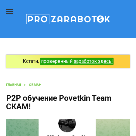
Перейти
к
содержанию
Кстати,
проверенный
заработок здесь!
ГЛАВНАЯ
»
ОБМАН
P2P обучение Povetkin Team
СКАМ!