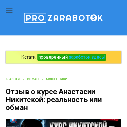
Перейти
к
содержанию
Кстати,
проверенный
заработок здесь!
ГЛАВНАЯ
»
ОБМАН
»
МОШЕННИКИ
Отзыв о курсе Анастасии
Никитской: реальность или
обман