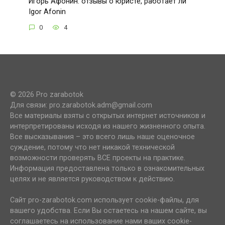
Игорь Афонин: отзывы о юристе, работает ли
Igor Afonin
0
4
© 2026 Pro zarabotok
Для связи: pro.zarabotok.adm@gmail.com
Все материалы взяты с открытых интернет источников и
интерпретированы исходя из нашего жизненного опыта.
Все высказывания – это всего лишь наше оценочное
суждение, потому что нет никакой технической
возможности проверять ВСЕ проекты на практике.
Информация предоставлена только в ознакомительных
целях и не является руководством к действию.
Сайт pro-zarabotok.com использует cookie-файлы, для
вашего удобства. Если Вы остаетесь на нашем сайте, вы
соглашаетесь на использование нами ваших cookie-