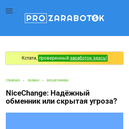
Перейти
к
содержанию
Кстати,
проверенный
заработок здесь!
ГЛАВНАЯ
»
ОБМАН
»
МОШЕННИКИ
NiceChange: Надёжный
обменник или скрытая угроза?