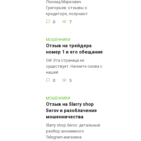
Леонид Маркович
Григорьев: отзывы о
кредиторе, получают
0
7
МОШЕННИКИ
Отзыв на трейдера
номер 1 и его обещания
Ой! Эта страница не
существует. Начните снова с
нашей
0
5
МОШЕННИКИ
Отзыв на Slarry shop
Serov и разоблачение
мошенничества
Slarry shop Serov: детальный
разбор анонимного
Telegram-магазина