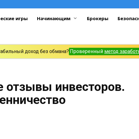
еские игры
Начинающим
Брокеры
Безопас
табильный доход без обмана?
Проверенный
метод заработ
е отзывы инвесторов.
енничество