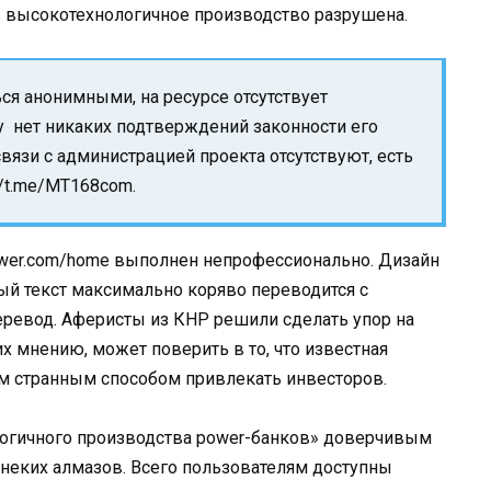
в высокотехнологичное производство разрушена.
ься анонимными, на ресурсе отсутствует
 нет никаких подтверждений законности его
вязи с администрацией проекта отсутствуют, есть
//t.me/MT168com.
npower.com/home выполнен непрофессионально. Дизайн
ный текст максимально коряво переводится с
еревод. Аферисты из КНР решили сделать упор на
х мнению, может поверить в то, что известная
ким странным способом привлекать инвесторов.
огичного производства power-банков» доверчивым
неких алмазов. Всего пользователям доступны