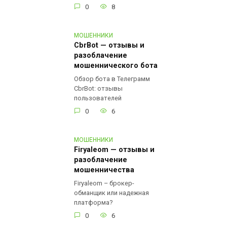
0
8
МОШЕННИКИ
CbrBot — отзывы и
разоблачение
мошеннического бота
Обзор бота в Телеграмм
CbrBot: отзывы
пользователей
0
6
МОШЕННИКИ
Firyaleom — отзывы и
разоблачение
мошенничества
Firyaleom – брокер-
обманщик или надежная
платформа?
0
6