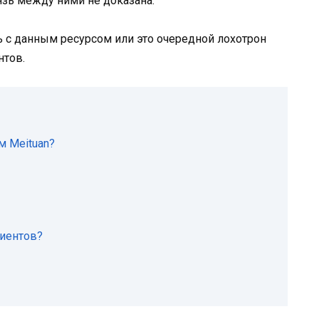
язь между ними не доказана.
ь с данным ресурсом или это очередной лохотрон
нтов.
м Meituan?
лиентов?