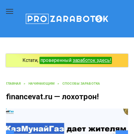
Перейти
к
содержанию
Кстати,
проверенный
заработок здесь!
ГЛАВНАЯ
»
НАЧИНАЮЩИМ
»
СПОСОБЫ ЗАРАБОТКА
financevat.ru — лохотрон!