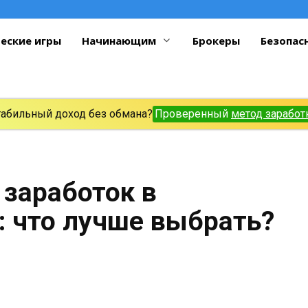
еские игры
Начинающим
Брокеры
Безопас
табильный доход без обмана?
Проверенный
метод заработ
заработок в
: что лучше выбрать?