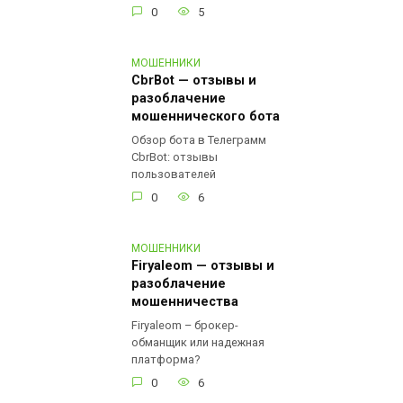
0
5
МОШЕННИКИ
CbrBot — отзывы и
разоблачение
мошеннического бота
Обзор бота в Телеграмм
CbrBot: отзывы
пользователей
0
6
МОШЕННИКИ
Firyaleom — отзывы и
разоблачение
мошенничества
Firyaleom – брокер-
обманщик или надежная
платформа?
0
6