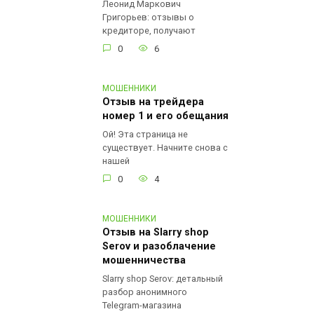
Леонид Маркович
Григорьев: отзывы о
кредиторе, получают
0
6
МОШЕННИКИ
Отзыв на трейдера
номер 1 и его обещания
Ой! Эта страница не
существует. Начните снова с
нашей
0
4
МОШЕННИКИ
Отзыв на Slarry shop
Serov и разоблачение
мошенничества
Slarry shop Serov: детальный
разбор анонимного
Telegram-магазина