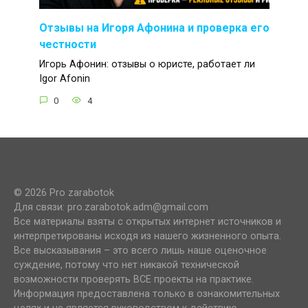
Отзывы на Игоря Афонина и проверка его
честности
Игорь Афонин: отзывы о юристе, работает ли
Igor Afonin
0
4
© 2026 Pro zarabotok
Для связи: pro.zarabotok.adm@gmail.com
Все материалы взяты с открытых интернет источников и
интерпретированы исходя из нашего жизненного опыта.
Все высказывания – это всего лишь наше оценочное
суждение, потому что нет никакой технической
возможности проверять ВСЕ проекты на практике.
Информация предоставлена только в ознакомительных