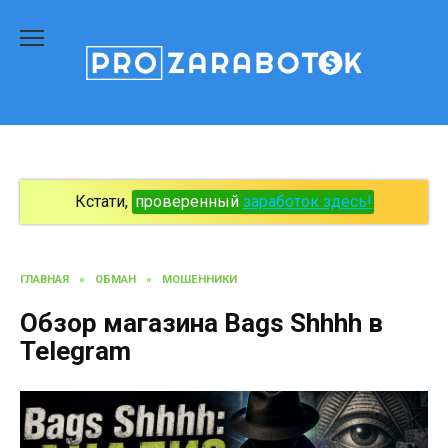
Перейти
к
содержанию
Кстати,
проверенный
заработок здесь!
ГЛАВНАЯ
»
ОБМАН
»
МОШЕННИКИ
Обзор магазина Bags Shhhh в
Telegram