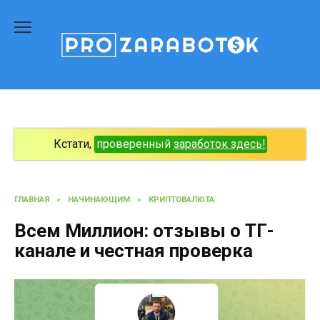
Перейти
к
содержанию
Кстати,
проверенный
заработок здесь!
ГЛАВНАЯ
»
НАЧИНАЮЩИМ
»
КРИПТОВАЛЮТА
Всем Миллион: отзывы о ТГ-
канале и честная проверка