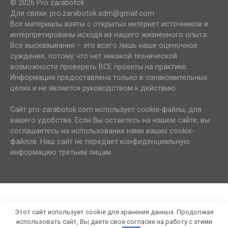
© 2026 Pro zarabotok
Для связи: pro.zarabotok.adm@gmail.com
Все материалы взяты с открытых интернет источников и
интерпретированы исходя из нашего жизненного опыта.
Все высказывания – это всего лишь наше оценочное
суждение, потому что нет никакой технической
возможности проверять ВСЕ проекты на практике.
Информация предоставлена только в ознакомительных
целях и не является руководством к действию.
Сайт pro-zarabotok.com использует cookie-файлы, для
вашего удобства. Если Вы остаетесь на нашем сайте, вы
соглашаетесь на использование нами ваших cookie-
файлов. Наш сайт не передает конфиденциальную
информацию третьим лицам.
Этот сайт использует cookie для хранения данных. Продолжая
использовать сайт, Вы даете свое согласие на работу с этими