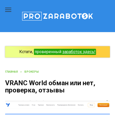
Перейти
к
содержанию
Кстати,
проверенный
заработок здесь!
ГЛАВНАЯ
»
БРОКЕРЫ
VRANC World обман или нет,
проверка, отзывы