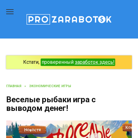
Перейти
к
содержанию
Кстати,
проверенный
заработок здесь!
ГЛАВНАЯ
»
ЭКОНОМИЧЕСКИЕ ИГРЫ
Веселые рыбаки игра с
выводом денег!