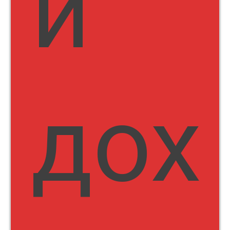
й
дох