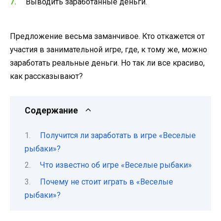
Выводить заработанные деньги.
Предложение весьма заманчивое. Кто откажется от
участия в занимательной игре, где, к тому же, можно
заработать реальные деньги. Но так ли все красиво,
как рассказывают?
Содержание
Получится ли заработать в игре «Веселые
рыбаки»?
Что известно об игре «Веселые рыбаки»
Почему не стоит играть в «Веселые
рыбаки»?