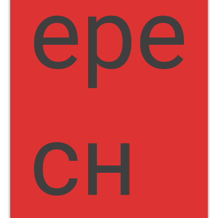
ере
сн