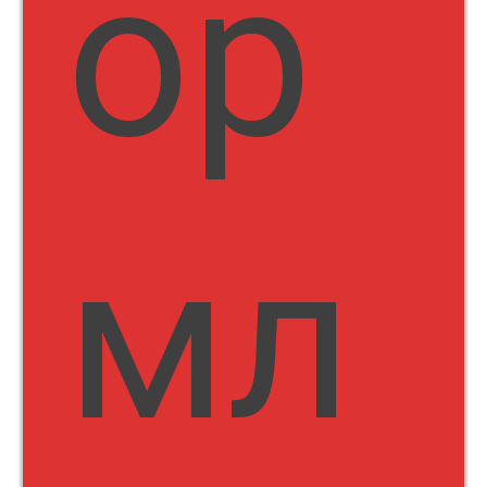
ор
мл