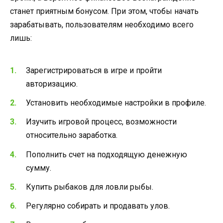
станет приятным бонусом. При этом, чтобы начать
зарабатывать, пользователям необходимо всего
лишь:
Зарегистрироваться в игре и пройти
авторизацию.
Установить необходимые настройки в профиле.
Изучить игровой процесс, возможности
относительно заработка.
Пополнить счет на подходящую денежную
сумму.
Купить рыбаков для ловли рыбы.
Регулярно собирать и продавать улов.