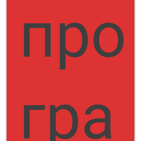
про
гра