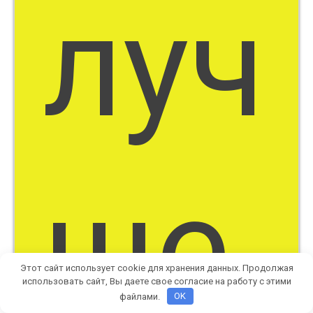
луч
ше
Этот сайт использует cookie для хранения данных. Продолжая
использовать сайт, Вы даете свое согласие на работу с этими
файлами.
OK