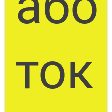
або
ток