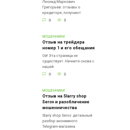
Леонид Маркович
Григорьев: отзывы о
кредиторе, получают
0
5
МОШЕННИКИ
Отзыв на трейдера
номер 1 и его обещания
Ой! Эта страница не
существует. Начните снова с
нашей
0
3
МОШЕННИКИ
Отзыв на Slarry shop
Serov и разоблачение
мошенничества
Slarry shop Serov: детальный
разбор анонимного
Telegram-магазина