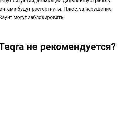
никнут ситуации, делающие дальнейшую работу
нтами будут расторгнуты. Плюс, за нарушение
каунт могут заблокировать.
Teqra не рекомендуется?