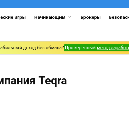
еские игры
Начинающим
Брокеры
Безопас
табильный доход без обмана?
Проверенный
метод заработ
мпания Teqra