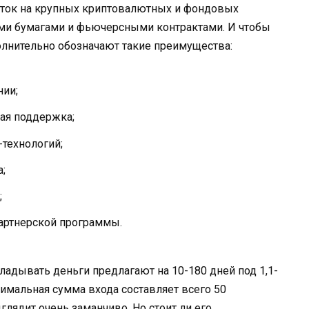
боток на крупных криптовалютных и фондовых
ми бумагами и фьючерсными контрактами. И чтобы
олнительно обозначают такие преимущества:
нии;
кая поддержка;
технологий;
;
;
артнерской программы.
кладывать деньги предлагают на 10-180 дней под 1,1-
имальная сумма входа составляет всего 50
лядит очень заманчиво. Но стоит ли его