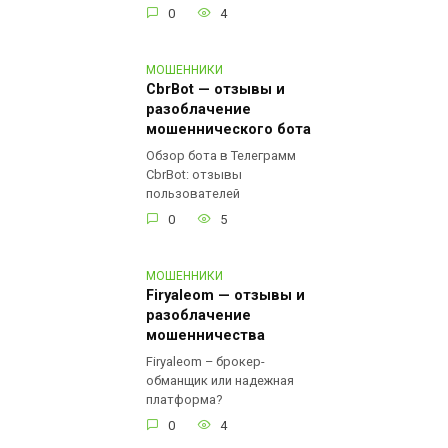
0
4
МОШЕННИКИ
CbrBot — отзывы и
разоблачение
мошеннического бота
Обзор бота в Телеграмм
CbrBot: отзывы
пользователей
0
5
МОШЕННИКИ
Firyaleom — отзывы и
разоблачение
мошенничества
Firyaleom – брокер-
обманщик или надежная
платформа?
0
4