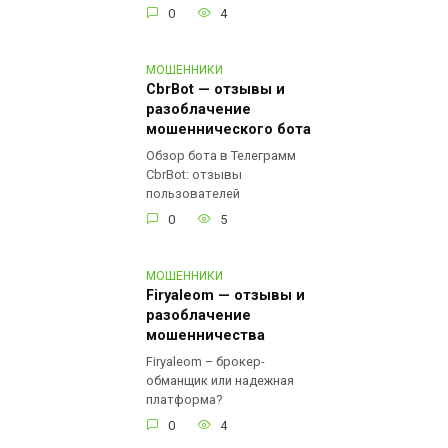
0
4
МОШЕННИКИ
CbrBot — отзывы и
разоблачение
мошеннического бота
Обзор бота в Телеграмм
CbrBot: отзывы
пользователей
0
5
МОШЕННИКИ
Firyaleom — отзывы и
разоблачение
мошенничества
Firyaleom – брокер-
обманщик или надежная
платформа?
0
4