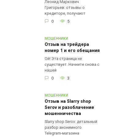
Леонид Маркович
Григорьев: отзывы о
кредиторе, получают
0
5
МОШЕННИКИ
Отзыв на трейдера
номер 1 и его обещания
Ой! Эта страница не
существует. Начните снова с
нашей
0
3
МОШЕННИКИ
Отзыв на Slarry shop
Serov и разоблачение
мошенничества
Slarry shop Serov: детальный
разбор анонимного
Telegram-магазина