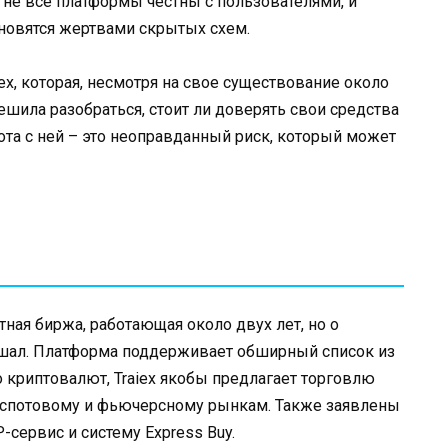
не все платформы честны с пользователями, и
новятся жертвами скрытых схем.
ex, которая, несмотря на свое существование около
решила разобраться, стоит ли доверять свои средства
ота с ней – это неоправданный риск, который может
тная биржа, работающая около двух лет, но о
лышал. Платформа поддерживает обширный список из
криптовалют, Traiex якобы предлагает торговлю
к спотовому и фьючерсному рынкам. Также заявлены
сервис и систему Express Buy.