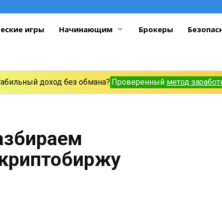
еские игры
Начинающим
Брокеры
Безопас
табильный доход без обмана?
Проверенный
метод заработ
разбираем
 криптобиржу