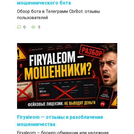
мошеннического бота
Обзор бота в Телеграмм CbrBot: отзывы
пользователей
0
5
Firyaleom — отзывы и разоблачение
мошенничества
Firyaleom – брокер-обманщик или надежная