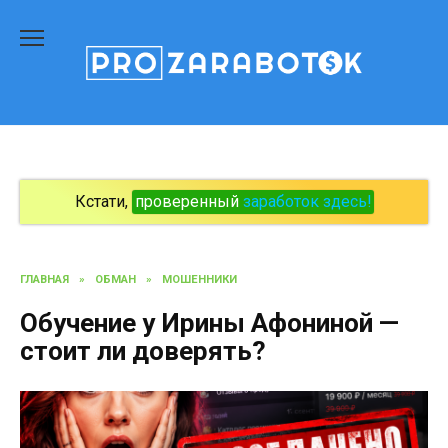
Перейти
к
содержанию
Кстати,
проверенный
заработок здесь!
ГЛАВНАЯ
»
ОБМАН
»
МОШЕННИКИ
Обучение у Ирины Афониной —
стоит ли доверять?