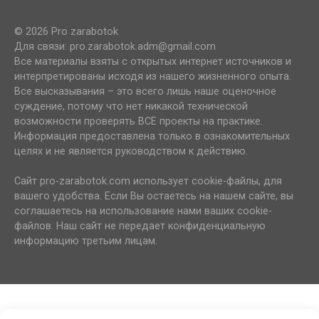
© 2026 Pro zarabotok
Для связи: pro.zarabotok.adm@gmail.com
Все материалы взяты с открытых интернет источников и
интерпретированы исходя из нашего жизненного опыта.
Все высказывания – это всего лишь наше оценочное
суждение, потому что нет никакой технической
возможности проверять ВСЕ проекты на практике.
Информация предоставлена только в ознакомительных
целях и не является руководством к действию.
Сайт pro-zarabotok.com использует cookie-файлы, для
вашего удобства. Если Вы остаетесь на нашем сайте, вы
соглашаетесь на использование нами ваших cookie-
файлов. Наш сайт не передает конфиденциальную
информацию третьим лицам.