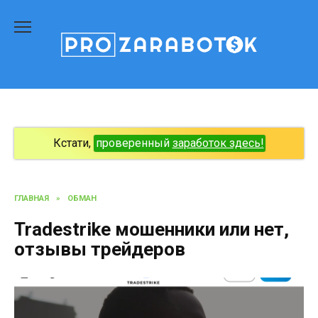
Перейти
к
содержанию
Кстати,
проверенный
заработок здесь!
ГЛАВНАЯ
»
ОБМАН
Tradestrike мошенники или нет,
отзывы трейдеров