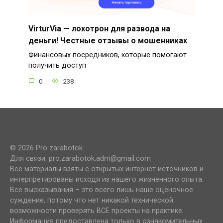
VirturVia — лохотрон для развода на
деньги! Честные отзывы о мошенниках
Финансовых посредников, которые помогают
получить доступ
0
238
© 2026 Pro zarabotok
Для связи: pro.zarabotok.adm@gmail.com
Все материалы взяты с открытых интернет источников и
интерпретированы исходя из нашего жизненного опыта.
Все высказывания – это всего лишь наше оценочное
суждение, потому что нет никакой технической
возможности проверять ВСЕ проекты на практике.
Информация предоставлена только в ознакомительных