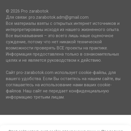
© 2026 Pro zarabotok
Для связи: pro.zarabotok.adm@gmail.com
Все материалы взяты с открытых интернет источников и
интерпретированы исходя из нашего жизненного опыта.
Все высказывания – это всего лишь наше оценочное
суждение, потому что нет никакой технической
возможности проверять ВСЕ проекты на практике.
Информация предоставлена только в ознакомительных
целях и не является руководством к действию.
Сайт pro-zarabotok.com использует cookie-файлы, для
вашего удобства. Если Вы остаетесь на нашем сайте, вы
соглашаетесь на использование нами ваших cookie-
файлов. Наш сайт не передает конфиденциальную
информацию третьим лицам.