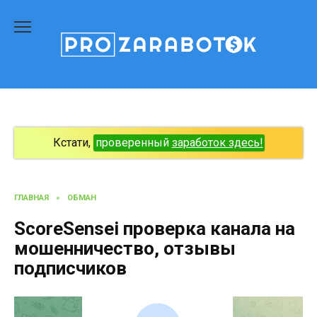
Перейти
к
содержанию
Кстати,
проверенный
заработок здесь!
ГЛАВНАЯ
»
ОБМАН
ScoreSensei проверка канала на
мошенничество, отзывы
подписчиков