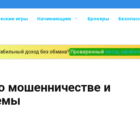
еские игры
Начинающим
Брокеры
Безопас
табильный доход без обмана?
Проверенный
метод заработ
о мошенничестве и
хемы