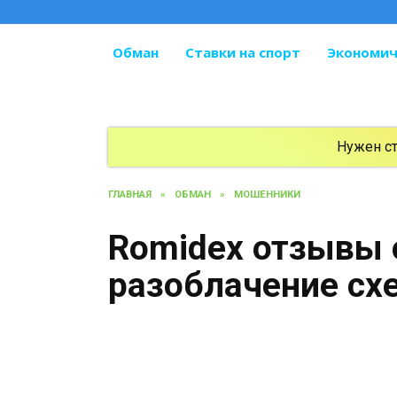
Перейти
к
содержанию
Обман
Ставки на спорт
Экономич
Нужен с
ГЛАВНАЯ
»
ОБМАН
»
МОШЕННИКИ
Romidex отзывы 
разоблачение с