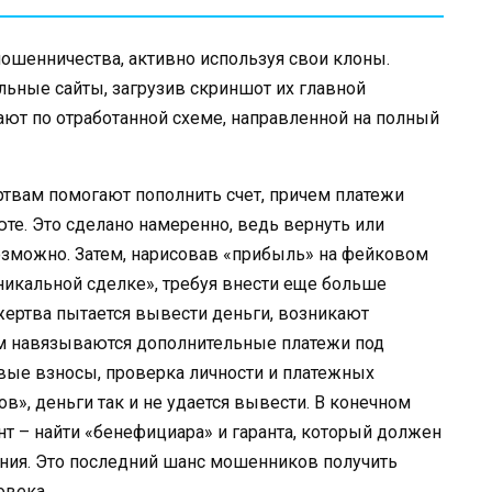
ошенничества, активно используя свои клоны.
ьные сайты, загрузив скриншот их главной
тают по отработанной схеме, направленной на полный
ертвам помогают пополнить счет, причем платежи
е. Это сделано намеренно, ведь вернуть или
озможно. Затем, нарисовав «прибыль» на фейковом
никальной сделке», требуя внести еще больше
 жертва пытается вывести деньги, возникают
м навязываются дополнительные платежи под
вые взносы, проверка личности и платежных
ов», деньги так и не удается вывести. В конечном
нт – найти «бенефициара» и гаранта, который должен
ения. Это последний шанс мошенников получить
овека.