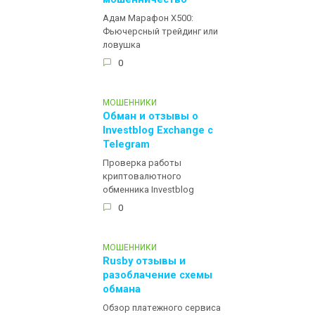
мошенничество
Адам Марафон Х500:
Фьючерсный трейдинг или
ловушка
0
МОШЕННИКИ
Обман и отзывы о
Investblog Exchange с
Telegram
Проверка работы
криптовалютного
обменника Investblog
0
МОШЕННИКИ
Rusby отзывы и
разоблачение схемы
обмана
Обзор платежного сервиса