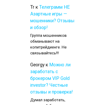
Tr
к
Телеграмм НЕ
Азартные игры —
мошенники? Отзывы
и обзор!
Группа мошенников
обманывают на
копитрейдиенге. Не
связывайтесь!!!
Georgy
к
Можно ли
заработать с
брокером VIP Gold
investor? Честные
отзывы и проверка!
Думал заработать,