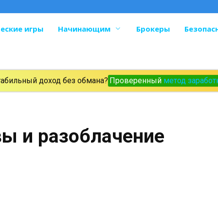
еские игры
Начинающим
Брокеры
Безопас
табильный доход без обмана?
Проверенный
метод заработ
вы и разоблачение