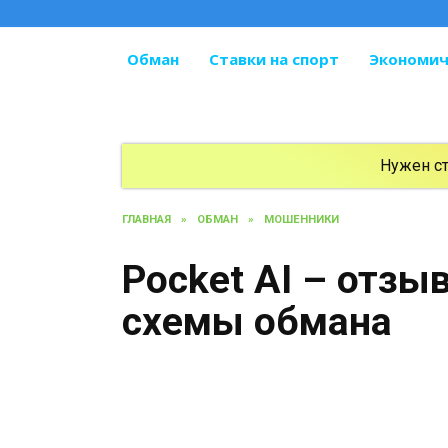
Перейти
к
содержанию
Обман
Ставки на спорт
Экономич
Нужен с
ГЛАВНАЯ
»
ОБМАН
»
МОШЕННИКИ
Pocket AI – отзы
схемы обмана