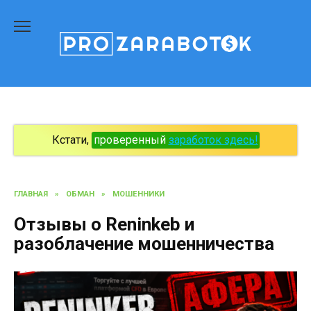
Перейти
к
содержанию
Кстати,
проверенный
заработок здесь!
ГЛАВНАЯ
»
ОБМАН
»
МОШЕННИКИ
Отзывы о Reninkeb и
разоблачение мошенничества