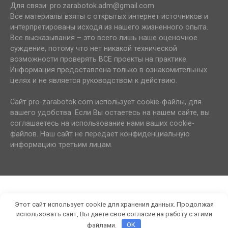
Для связи: pro.zarabotok.adm@gmail.com
Все материалы взяты с открытых интернет источников и
интерпретированы исходя из нашего жизненного опыта.
Все высказывания – это всего лишь наше оценочное
суждение, потому что нет никакой технической
возможности проверять ВСЕ проекты на практике.
Информация предоставлена только в ознакомительных
целях и не является руководством к действию.
Сайт pro-zarabotok.com использует cookie-файлы, для
вашего удобства. Если Вы остаетесь на нашем сайте, вы
соглашаетесь на использование нами ваших cookie-
файлов. Наш сайт не передает конфиденциальную
информацию третьим лицам.
Этот сайт использует cookie для хранения данных. Продолжая
использовать сайт, Вы даете свое согласие на работу с этими
файлами.
OK