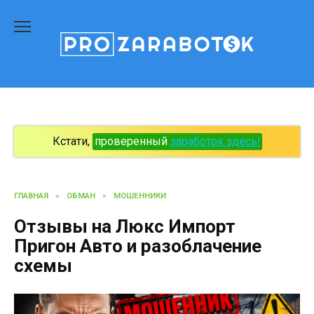
Перейти
к
содержанию
Кстати,
проверенный
заработок здесь!
ГЛАВНАЯ
»
ОБМАН
»
МОШЕННИКИ
Отзывы на Люкс Импорт
Пригон Авто и разоблачение
схемы