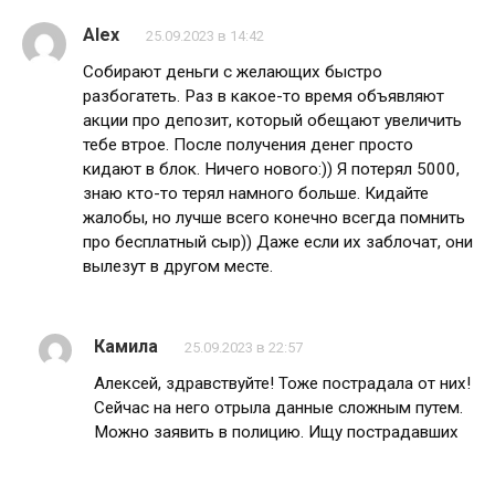
Alex
25.09.2023 в 14:42
Собирают деньги с желающих быстро
разбогатеть. Раз в какое-то время объявляют
акции про депозит, который обещают увеличить
тебе втрое. После получения денег просто
кидают в блок. Ничего нового:)) Я потерял 5000,
знаю кто-то терял намного больше. Кидайте
жалобы, но лучше всего конечно всегда помнить
про бесплатный сыр)) Даже если их заблочат, они
вылезут в другом месте.
Камила
25.09.2023 в 22:57
Алексей, здравствуйте! Тоже пострадала от них!
Сейчас на него отрыла данные сложным путем.
Можно заявить в полицию. Ищу пострадавших