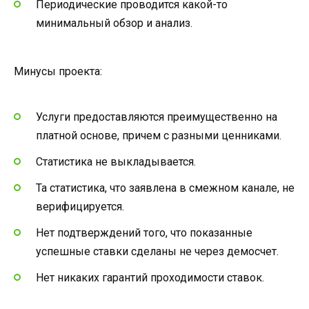
Периодические проводится какой-то
минимальный обзор и анализ.
Минусы проекта:
Услуги предоставляются преимущественно на
платной основе, причем с разными ценниками.
Статистика не выкладывается.
Та статистика, что заявлена в смежном канале, не
верифицируется.
Нет подтверждений того, что показанные
успешные ставки сделаны не через демосчет.
Нет никаких гарантий проходимости ставок.