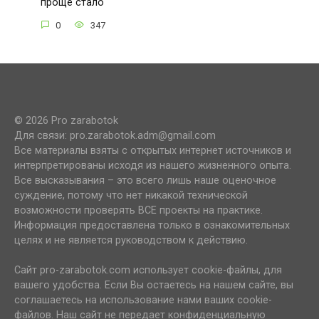
проще стало
0
347
© 2026 Pro zarabotok
Для связи: pro.zarabotok.adm@gmail.com
Все материалы взяты с открытых интернет источников и
интерпретированы исходя из нашего жизненного опыта.
Все высказывания – это всего лишь наше оценочное
суждение, потому что нет никакой технической
возможности проверять ВСЕ проекты на практике.
Информация предоставлена только в ознакомительных
целях и не является руководством к действию.
Сайт pro-zarabotok.com использует cookie-файлы, для
вашего удобства. Если Вы остаетесь на нашем сайте, вы
соглашаетесь на использование нами ваших cookie-
файлов. Наш сайт не передает конфиденциальную