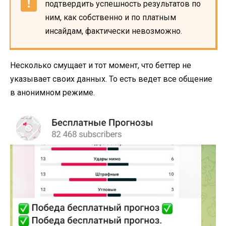
подтвердить успешность результатов по
ним, как собственно и по платным
инсайдам, фактически невозможно.
Несколько смущает и тот момент, что беттер не
указывает своих данных. То есть ведет все общение
в анонимном режиме.