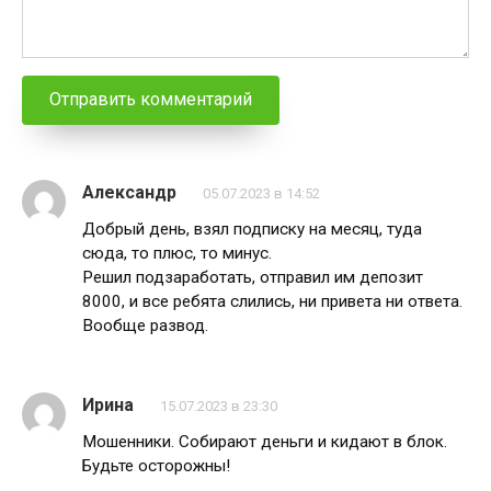
Александр
05.07.2023 в 14:52
Добрый день, взял подписку на месяц, туда
сюда, то плюс, то минус.
Решил подзаработать, отправил им депозит
8000, и все ребята слились, ни привета ни ответа.
Вообще развод.
Ирина
15.07.2023 в 23:30
Мошенники. Собирают деньги и кидают в блок.
Будьте осторожны!