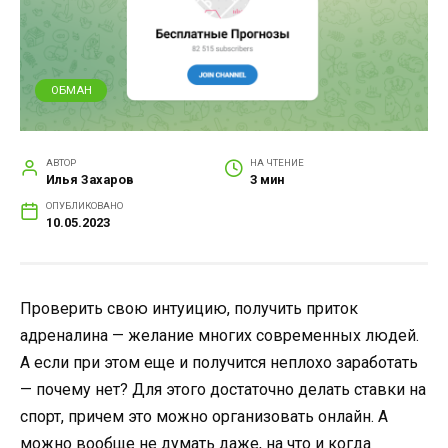
ОБМАН
АВТОР
НА ЧТЕНИЕ
Илья Захаров
3 мин
ОПУБЛИКОВАНО
10.05.2023
Проверить свою интуицию, получить приток
адреналина — желание многих современных людей.
А если при этом еще и получится неплохо заработать
— почему нет? Для этого достаточно делать ставки на
спорт, причем это можно организовать онлайн. А
можно вообще не думать даже, на что и когда