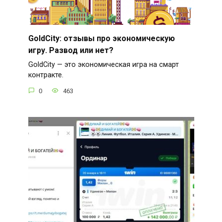
GoldCity: отзывы про экономическую
игру. Развод или нет?
GoldCity — это экономическая игра на смарт
контракте.
0
463