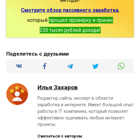
методы!
Смотрите обзор пассивного заработка
,
который
прошел проверку и принес
230 тысяч рублей дохода!
Поделитесь с друзьями
Илья Захаров
Редактор сайта, эксперт в области
заработка в интернете. Имеет большой опыт
работы в IT компаниях, который позволят
эффективно оценивать любые интернет
проекты.
Связаться с автором