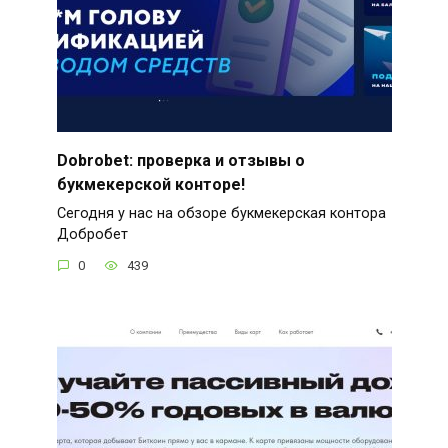
Dobrobet: проверка и отзывы о
букмекерской конторе!
Сегодня у нас на обзоре букмекерская контора
Добробет
0
439