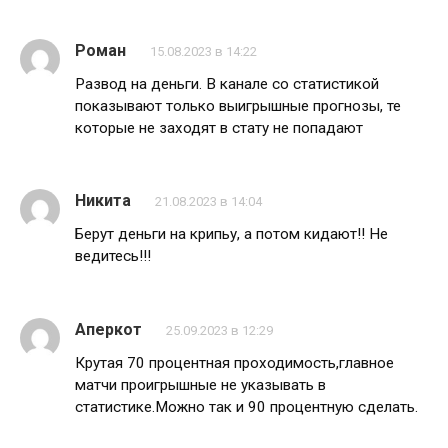
Роман
15.08.2023 в 14:22
Развод на деньги. В канале со статистикой
показывают только выигрышные прогнозы, те
которые не заходят в стату не попадают
Никита
21.08.2023 в 14:04
Берут деньги на крипьу, а потом кидают!! Не
ведитесь!!!
Аперкот
25.09.2023 в 12:29
Крутая 70 процентная проходимость,главное
матчи проигрышные не указывать в
статистике.Можно так и 90 процентную сделать.