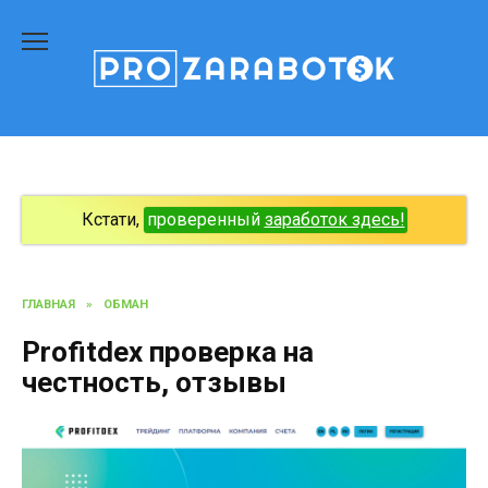
Перейти
к
содержанию
Кстати,
проверенный
заработок здесь!
ГЛАВНАЯ
»
ОБМАН
Profitdex проверка на
честность, отзывы