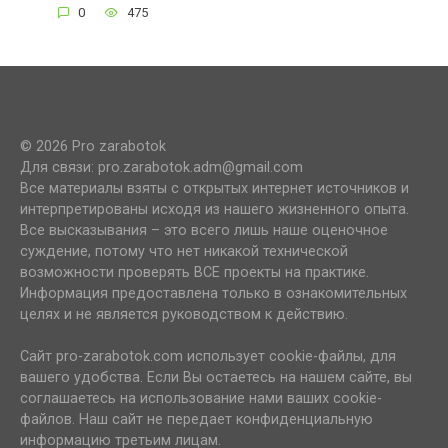
0
475
© 2026 Pro zarabotok
Для связи: pro.zarabotok.adm@gmail.com
Все материалы взяты с открытых интернет источников и
интерпретированы исходя из нашего жизненного опыта.
Все высказывания – это всего лишь наше оценочное
суждение, потому что нет никакой технической
возможности проверять ВСЕ проекты на практике.
Информация предоставлена только в ознакомительных
целях и не является руководством к действию.
Сайт pro-zarabotok.com использует cookie-файлы, для
вашего удобства. Если Вы остаетесь на нашем сайте, вы
соглашаетесь на использование нами ваших cookie-
файлов. Наш сайт не передает конфиденциальную
информацию третьим лицам.