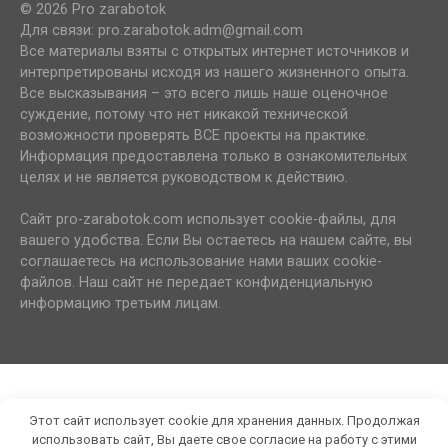
© 2026 Pro zarabotok
Для связи: pro.zarabotok.adm@gmail.com
Все материалы взяты с открытых интернет источников и
интерпретированы исходя из нашего жизненного опыта.
Все высказывания – это всего лишь наше оценочное
суждение, потому что нет никакой технической
возможности проверять ВСЕ проекты на практике.
Информация предоставлена только в ознакомительных
целях и не является руководством к действию.
Сайт pro-zarabotok.com использует cookie-файлы, для
вашего удобства. Если Вы остаетесь на нашем сайте, вы
соглашаетесь на использование нами ваших cookie-
файлов. Наш сайт не передает конфиденциальную
информацию третьим лицам.
Этот сайт использует cookie для хранения данных. Продолжая
использовать сайт, Вы даете свое согласие на работу с этими