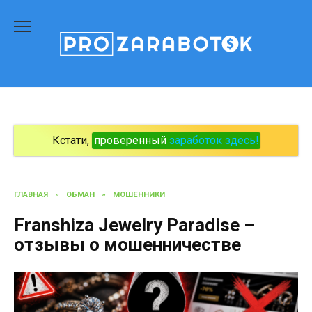
Перейти
к
содержанию
Кстати,
проверенный
заработок здесь!
ГЛАВНАЯ
»
ОБМАН
»
МОШЕННИКИ
Franshiza Jewelry Paradise –
отзывы о мошенничестве