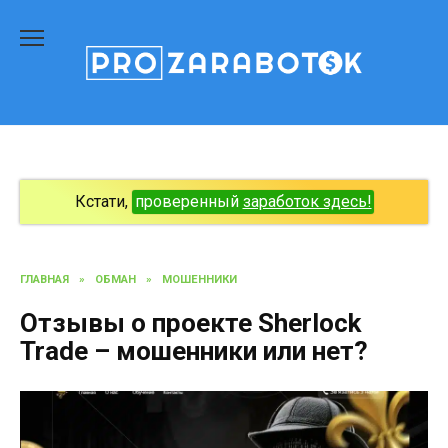
Перейти
к
содержанию
Кстати,
проверенный
заработок здесь!
ГЛАВНАЯ
»
ОБМАН
»
МОШЕННИКИ
Отзывы о проекте Sherlock
Trade – мошенники или нет?