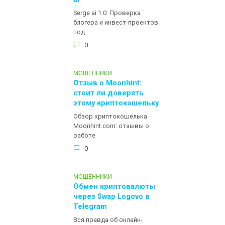
ai
Serge ai 1.0: Проверка
блогера и инвест-проектов
под
0
МОШЕННИКИ
Отзыв о Moonhint:
стоит ли доверять
этому криптокошельку
Обзор криптокошелька
Moonhint.com: отзывы о
работе
0
МОШЕННИКИ
Обмен криптовалюты
через Swap Logovo в
Telegram
Вся правда об онлайн-