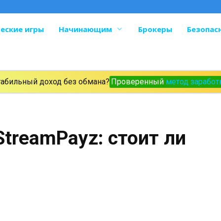
еские игры
Начинающим
Брокеры
Безопас
табильный доход без обмана?
Проверенный
метод заработ
treamPayz: стоит ли