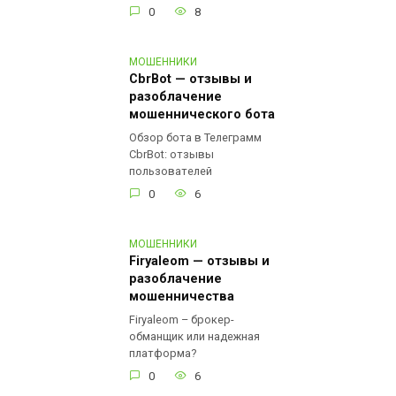
0
8
МОШЕННИКИ
CbrBot — отзывы и
разоблачение
мошеннического бота
Обзор бота в Телеграмм
CbrBot: отзывы
пользователей
0
6
МОШЕННИКИ
Firyaleom — отзывы и
разоблачение
мошенничества
Firyaleom – брокер-
обманщик или надежная
платформа?
0
6