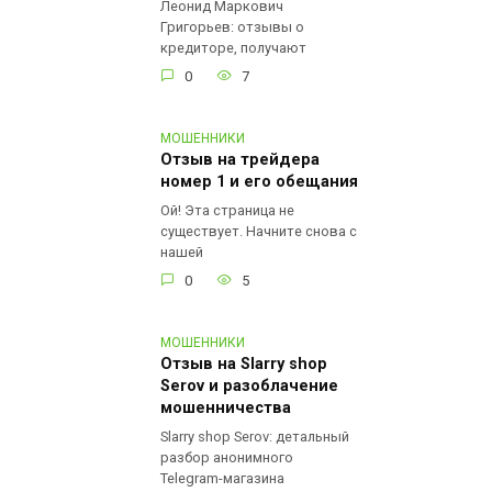
Леонид Маркович
Григорьев: отзывы о
кредиторе, получают
0
7
МОШЕННИКИ
Отзыв на трейдера
номер 1 и его обещания
Ой! Эта страница не
существует. Начните снова с
нашей
0
5
МОШЕННИКИ
Отзыв на Slarry shop
Serov и разоблачение
мошенничества
Slarry shop Serov: детальный
разбор анонимного
Telegram-магазина