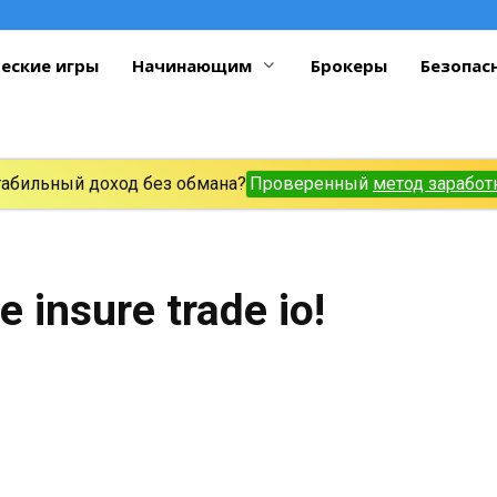
еские игры
Начинающим
Брокеры
Безопас
табильный доход без обмана?
Проверенный
метод заработ
insure trade io!