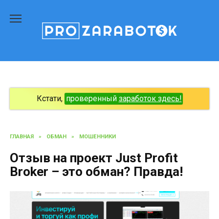
Перейти
к
содержанию
Кстати,
проверенный
заработок здесь!
ГЛАВНАЯ
»
ОБМАН
»
МОШЕННИКИ
Отзыв на проект Just Profit
Broker – это обман? Правда!