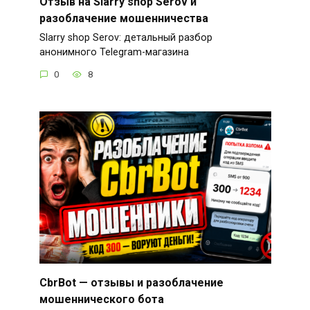
Отзыв на Slarry shop Serov и
разоблачение мошенничества
Slarry shop Serov: детальный разбор
анонимного Telegram-магазина
0
8
CbrBot — отзывы и разоблачение
мошеннического бота