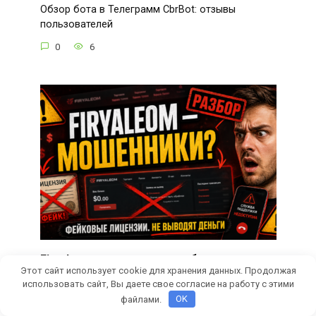
Обзор бота в Телеграмм CbrBot: отзывы
пользователей
0
6
Firyaleom — отзывы и разоблачение
Этот сайт использует cookie для хранения данных. Продолжая
мошенничества
использовать сайт, Вы даете свое согласие на работу с этими
Firyaleom – брокер-обманщик или надежная
файлами.
OK
платформа?