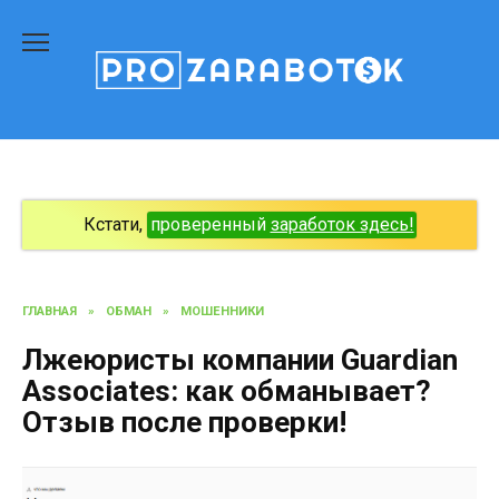
Перейти
к
содержанию
Кстати,
проверенный
заработок здесь!
ГЛАВНАЯ
»
ОБМАН
»
МОШЕННИКИ
Лжеюристы компании Guardian
Associates: как обманывает?
Отзыв после проверки!