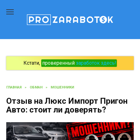
Перейти
к
содержанию
Кстати,
проверенный
заработок здесь!
ГЛАВНАЯ
»
ОБМАН
»
МОШЕННИКИ
Отзыв на Люкс Импорт Пригон
Авто: стоит ли доверять?