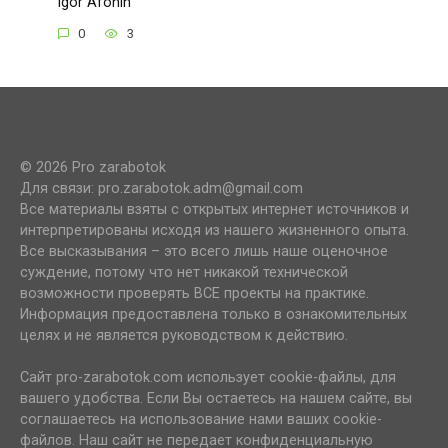
Igor Afonin
0
3
© 2026 Pro zarabotok
Для связи: pro.zarabotok.adm@gmail.com
Все материалы взяты с открытых интернет источников и
интерпретированы исходя из нашего жизненного опыта.
Все высказывания – это всего лишь наше оценочное
суждение, потому что нет никакой технической
возможности проверять ВСЕ проекты на практике.
Информация предоставлена только в ознакомительных
целях и не является руководством к действию.
Сайт pro-zarabotok.com использует cookie-файлы, для
вашего удобства. Если Вы остаетесь на нашем сайте, вы
соглашаетесь на использование нами ваших cookie-
файлов. Наш сайт не передает конфиденциальную