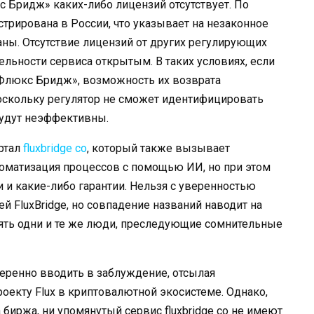
с Бридж» каких-либо лицензий отсутствует. По
стрирована в России, что указывает на незаконное
аны. Отсутствие лицензий от других регулирующих
ельности сервиса открытым. В таких условиях, если
«Флюкс Бридж», возможность их возврата
оскольку регулятор не сможет идентифицировать
будут неэффективны.
ртал
fluxbridge co
, который также вызывает
томатизация процессов с помощью ИИ, но при этом
 и какие-либо гарантии. Нельзя с уверенностью
ей FluxBridge, но совпадение названий наводит на
оять одни и те же люди, преследующие сомнительные
ренно вводить в заблуждение, отсылая
оекту Flux в криптовалютной экосистеме. Однако,
биржа, ни упомянутый сервис fluxbridge co не имеют