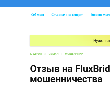
Перейти
к
содержанию
Обман
Ставки на спорт
Экономич
Нужен с
ГЛАВНАЯ
»
ОБМАН
»
МОШЕННИКИ
Отзыв на FluxBri
мошенничества