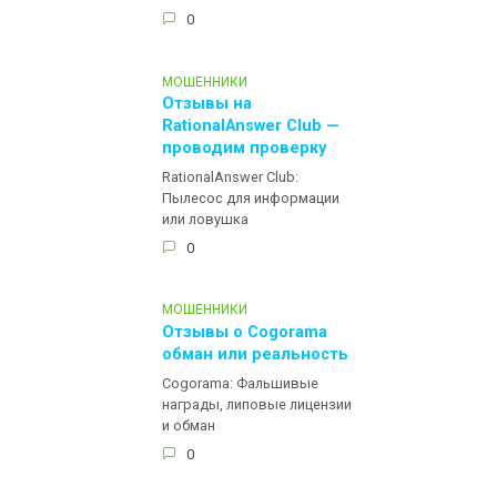
0
МОШЕННИКИ
Отзывы на
RationalAnswer Club —
проводим проверку
RationalAnswer Club:
Пылесос для информации
или ловушка
0
МОШЕННИКИ
Отзывы о Cogorama
обман или реальность
Cogorama: Фальшивые
награды, липовые лицензии
и обман
0