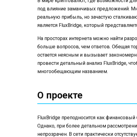
В мире криптовалют, где возможности для
под влияние заманчивых предложений. Мн
реальную прибыль, но зачастую сталкиваю
является FluxBridge, который представляе
На просторах интернета можно найти разро
больше вопросов, чем ответов. Обещая то
остается неясным и вызывает закономер
провести детальный анализ FluxBridge, что
многообещающим названием.
О проекте
FluxBridge преподносится как финансовый
Однако, при более детальном рассмотрении
непрозрачен. В сети практически отсутств