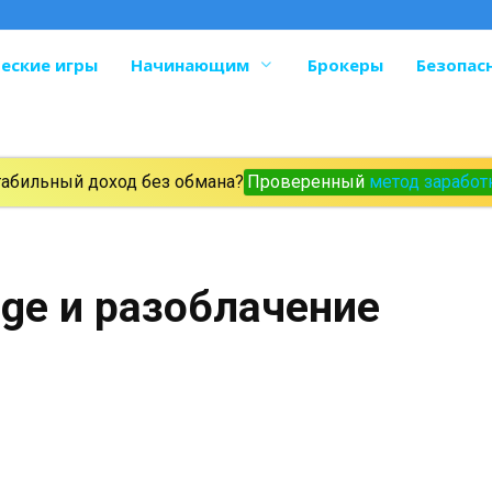
еские игры
Начинающим
Брокеры
Безопас
табильный доход без обмана?
Проверенный
метод заработ
dge и разоблачение