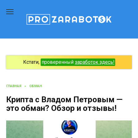
Перейти
к
содержанию
Кстати,
проверенный
заработок здесь!
ГЛАВНАЯ
»
ОБМАН
Крипта с Владом Петровым —
это обман? Обзор и отзывы!