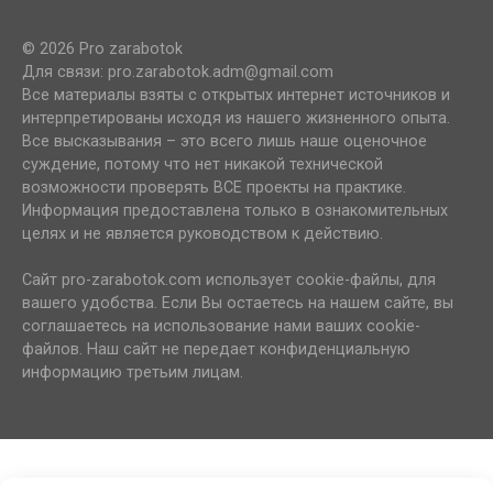
© 2026 Pro zarabotok
Для связи: pro.zarabotok.adm@gmail.com
Все материалы взяты с открытых интернет источников и
интерпретированы исходя из нашего жизненного опыта.
Все высказывания – это всего лишь наше оценочное
суждение, потому что нет никакой технической
возможности проверять ВСЕ проекты на практике.
Информация предоставлена только в ознакомительных
целях и не является руководством к действию.
Сайт pro-zarabotok.com использует cookie-файлы, для
вашего удобства. Если Вы остаетесь на нашем сайте, вы
соглашаетесь на использование нами ваших cookie-
файлов. Наш сайт не передает конфиденциальную
информацию третьим лицам.