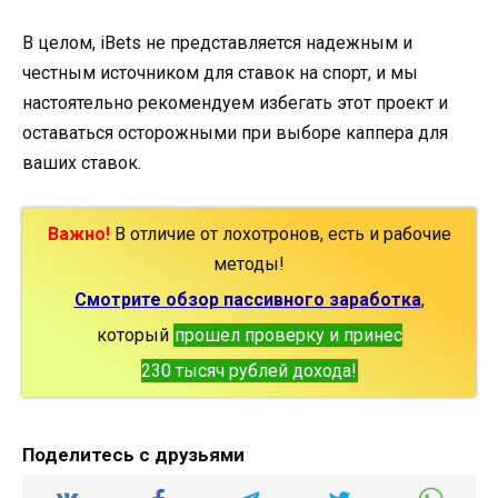
В целом, iBets не представляется надежным и
честным источником для ставок на спорт, и мы
настоятельно рекомендуем избегать этот проект и
оставаться осторожными при выборе каппера для
ваших ставок.
Важно!
В отличие от лохотронов, есть и рабочие
методы!
Смотрите обзор пассивного заработка
,
который
прошел проверку и принес
230 тысяч рублей дохода!
Поделитесь с друзьями