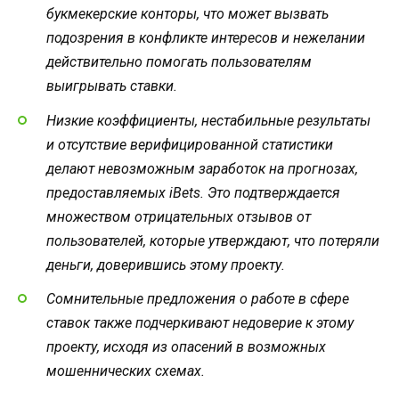
букмекерские конторы, что может вызвать
подозрения в конфликте интересов и нежелании
действительно помогать пользователям
выигрывать ставки.
Низкие коэффициенты, нестабильные результаты
и отсутствие верифицированной статистики
делают невозможным заработок на прогнозах,
предоставляемых iBets. Это подтверждается
множеством отрицательных отзывов от
пользователей, которые утверждают, что потеряли
деньги, доверившись этому проекту.
Сомнительные предложения о работе в сфере
ставок также подчеркивают недоверие к этому
проекту, исходя из опасений в возможных
мошеннических схемах.