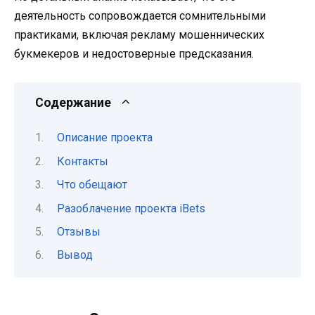
деятельность сопровождается сомнительными
практиками, включая рекламу мошеннических
букмекеров и недостоверные предсказания.
Содержание
Описание проекта
Контакты
Что обещают
Разоблачение проекта iBets
Отзывы
Вывод