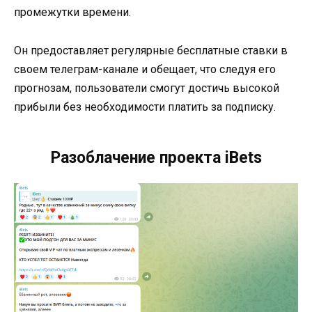
промежутки времени.
Он предоставляет регулярные бесплатные ставки в
своем телеграм-канале и обещает, что следуя его
прогнозам, пользователи смогут достичь высокой
прибыли без необходимости платить за подписку.
Разоблачение проекта iBets