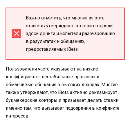
Важно отметить, что многие из этих
отзывов утверждают, что они потеряли
здесь деньги и испытали разочарование
в результатах и обещаниях,
предоставляемых iBets.
Пользователи часто указывают на низкие
коэффициенты, нестабильные прогнозы и
обманчивые обещания о высоких доходах. Многие
также утверждают, что iBets активно рекламирует
букмекерские конторы и призывает делать ставки
именно там, что вызывает подозрения в конфликте
интересов.