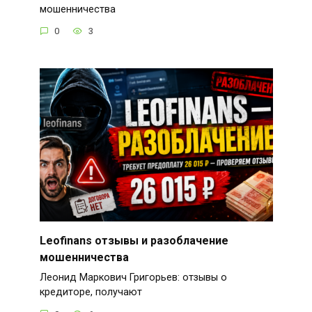
мошенничества
0
3
Leofinans отзывы и разоблачение
мошенничества
Леонид Маркович Григорьев: отзывы о
кредиторе, получают