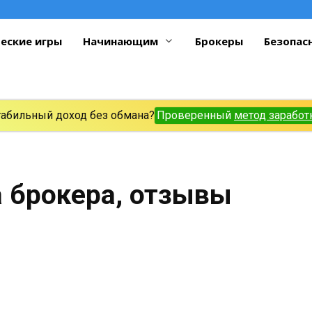
еские игры
Начинающим
Брокеры
Безопас
табильный доход без обмана?
Проверенный
метод заработ
 брокера, отзывы