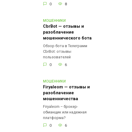
0
8
МОШЕННИКИ
CbrBot — отзывы и
разоблачение
мошеннического бота
Обзор бота в Телеграмм
CbrBot: отзывы
пользователей
0
6
МОШЕННИКИ
Firyaleom — отзывы и
разоблачение
мошенничества
Firyaleom – брокер-
обманщик или надежная
платформа?
0
6