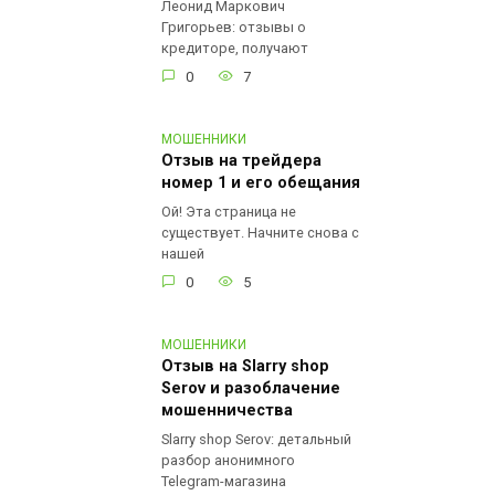
Леонид Маркович
Григорьев: отзывы о
кредиторе, получают
0
7
МОШЕННИКИ
Отзыв на трейдера
номер 1 и его обещания
Ой! Эта страница не
существует. Начните снова с
нашей
0
5
МОШЕННИКИ
Отзыв на Slarry shop
Serov и разоблачение
мошенничества
Slarry shop Serov: детальный
разбор анонимного
Telegram-магазина