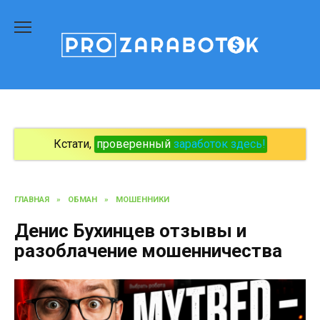
Перейти
к
содержанию
Кстати,
проверенный
заработок здесь!
ГЛАВНАЯ
»
ОБМАН
»
МОШЕННИКИ
Денис Бухинцев отзывы и
разоблачение мошенничества