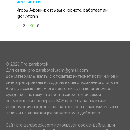
честности
Игорь Афонин: отзывы о юристе, работает ли
Igor Afonin
0
3
© 2026 Pro zarabotok
Для связи: pro.zarabotok.adm@gmail.com
Все материалы взяты с открытых интернет источников и
интерпретированы исходя из нашего жизненного опыта.
Все высказывания – это всего лишь наше оценочное
суждение, потому что нет никакой технической
возможности проверять ВСЕ проекты на практике.
Информация предоставлена только в ознакомительных
целях и не является руководством к действию.
Сайт pro-zarabotok.com использует cookie-файлы, для