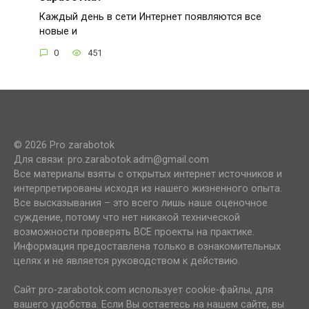
Каждый день в сети Интернет появляются все
новые и
0
451
© 2026 Pro zarabotok
Для связи: pro.zarabotok.adm@gmail.com
Все материалы взяты с открытых интернет источников и
интерпретированы исходя из нашего жизненного опыта.
Все высказывания – это всего лишь наше оценочное
суждение, потому что нет никакой технической
возможности проверять ВСЕ проекты на практике.
Информация предоставлена только в ознакомительных
целях и не является руководством к действию.
Сайт pro-zarabotok.com использует cookie-файлы, для
вашего удобства. Если Вы остаетесь на нашем сайте, вы